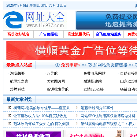
2026年8月6日 星期四 农历六月廿四日
高价收好域名
广告位招租
高速流量代码
金飞虹建站服务
免费
最新点入站点
①
免费申请√
=> ② 加网站为友情链接 =>
·
淘我想要
·
77导航
·
免费收录网站
·
自助链接
·
酷网址之家
·
美女图片网
·
耐迪斯建站
·
山东欣烨
·
烨烨科技
·
货源批发导航
·
友情123链接
·
66链自动
最新文章浏览
树葡萄-南美的珍奇佳果——嘉宝果介绍
远藤幸雄简介和事件
让百度秒收方法:100%百度秒收是不存在
网站SEO优利用高权重博客做外链的9要点
范冰冰为何成了众矢之的 拼巩俐骚子怡？
第64届戛纳电影节观察之二：权力场、斗秀