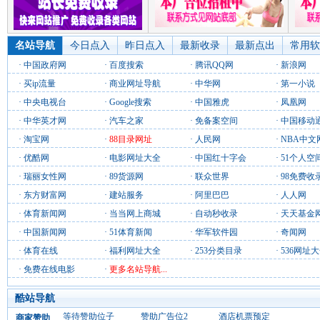
名站导航
今日点入
昨日点入
最新收录
最新点出
常用软
·
中国政府网
·
百度搜索
·
腾讯QQ网
·
新浪网
·
买ip流量
·
商业网址导航
·
中华网
·
第一小说
·
中央电视台
·
Google搜索
·
中国雅虎
·
凤凰网
·
中华英才网
·
汽车之家
·
免备案空间
·
中国移动
·
淘宝网
·
88目录网址
·
人民网
·
NBA中文
·
优酷网
·
电影网址大全
·
中国红十字会
·
51个人空
·
瑞丽女性网
·
89货源网
·
联众世界
·
98免费收
·
东方财富网
·
建站服务
·
阿里巴巴
·
人人网
·
体育新闻网
·
当当网上商城
·
自动秒收录
·
天天基金
·
中国新闻网
·
51体育新闻
·
华军软件园
·
奇闻网
·
体育在线
·
福利网址大全
·
253分类目录
·
536网址
·
免费在线电影
·
更多名站导航...
酷站导航
等待赞助位子
赞助广告位2
酒店机票预定
商家赞助