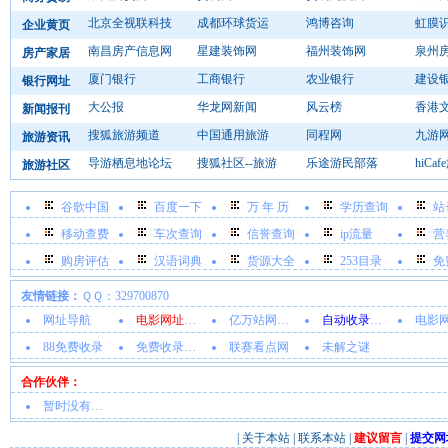
北京全视联科技
成都环球货运
鸿博咨询
虹膜
企业黄页
南昌房产信息网
星建装饰网
福州装饰网
泉州
房产家居
厦门银行
工商银行
农业银行
建设
银行网址
大公报
华龙网新闻
风云榜
香港
新闻报刊
搜狐旅游频道
中国通用旅游
同程网
九游
旅游资讯
导游栖息地论坛
搜狐社区--旅游
乐途游民部落
hiCa
旅游社区
谷歌中国
百度一下
万 年 历
学历查询
站
移动查费
车次查询
信誉查询
ip流量
营
购房评估
汉语词典
货源大全
253目录
免
友情链接：
ＱＱ：329700870
网址导航
电影网址大全
亿万站网址导航
自动收录网站
电影网址
88免费收录
免费收录网址
联赛看点网
未解之谜
合作伙伴：
暂时没有内容
|
关于本站
|
联系本站
|
建议留言
|
提交网