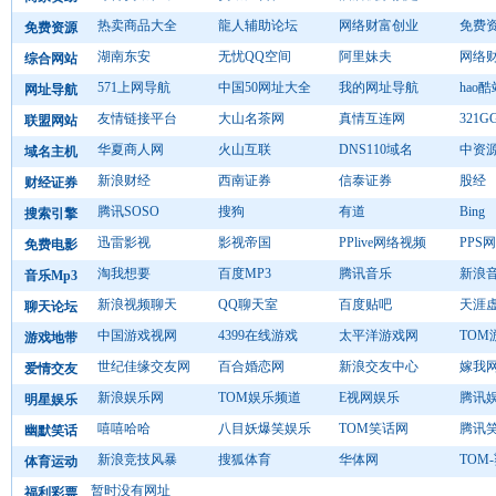
热卖商品大全
龍人辅助论坛
网络财富创业
免费
免费资源
湖南东安
无忧QQ空间
阿里妹夫
网络
综合网站
571上网导航
中国50网址大全
我的网址导航
hao
网址导航
友情链接平台
大山名茶网
真情互连网
321
联盟网站
华夏商人网
火山互联
DNS110域名
中资
域名主机
新浪财经
西南证券
信泰证券
股经
财经证券
腾讯SOSO
搜狗
有道
Bing
搜索引擎
迅雷影视
影视帝国
PPlive网络视频
PPS
免费电影
淘我想要
百度MP3
腾讯音乐
新浪
音乐Mp3
新浪视频聊天
QQ聊天室
百度贴吧
天涯
聊天论坛
中国游戏视网
4399在线游戏
太平洋游戏网
TOM
游戏地带
世纪佳缘交友网
百合婚恋网
新浪交友中心
嫁我
爱情交友
新浪娱乐网
TOM娱乐频道
E视网娱乐
腾讯
明星娱乐
嘻嘻哈哈
八目妖爆笑娱乐
TOM笑话网
腾讯
幽默笑话
新浪竞技风暴
搜狐体育
华体网
TOM
体育运动
暂时没有网址
福利彩票