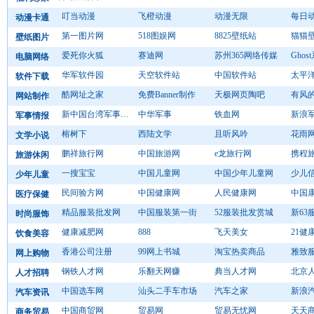
叮当动漫
飞橙动漫
动漫无限
每日
动漫卡通
第一图片网
518图娱网
8825壁纸站
猫猫
壁纸图片
爱死你火狐
赛迪网
苏州365网络传媒
Gho
电脑网络
华军软件园
天空软件站
中国软件站
太平
软件下载
酷网址之家
免费Banner制作
天极网页陶吧
有风
网站制作
新中国台湾军事动态
中华军事
铁血网
新浪
军事情报
榕树下
西陆文学
且听风吟
花雨
文学小说
鹏祥旅行网
中国旅游网
e龙旅行网
携程
旅游休闲
一搜宝宝
中国儿童网
中国少年儿童网
少儿
少年儿童
民间验方网
中国健康网
人民健康网
中国
医疗保健
精品服装批发网
中国服装第一街
52服装批发赏城
新63
时尚服饰
健康减肥网
888
飞天美女
21健
饮食美容
香港公司注册
99网上书城
淘宝热卖商品
雅致
网上购物
钢铁人才网
乐翻天网赚
典当人才网
北京
人才招聘
中国选车网
汕头二手车市场
汽车之家
新浪
汽车资讯
中国商贸网
贸易网
贸易无忧网
天天
商务贸易